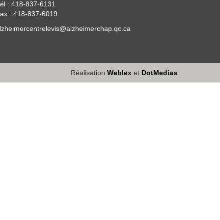
él : 418-837-6131
ax : 418-837-6019
lzheimercentrelevis@alzheimerchap.qc.ca
Réalisation
Weblex
et
DotMedias