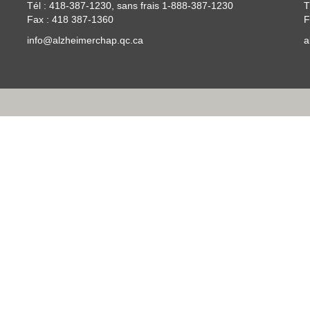
Tél : 418-387-1230, sans frais 1-888-387-1230
T
Fax : 418 387-1360
F
info@alzheimerchap.qc.ca
a