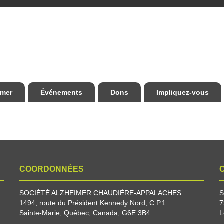
imer
Événements
Dons
Impliquez-vous
COORDONNÉES
SOCIÉTÉ ALZHEIMER CHAUDIÈRE-APPALACHES
S
1494, route du Président Kennedy Nord, C.P.1
7
Sainte-Marie, Québec, Canada, G6E 3B4
L