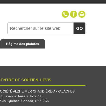
418-387-1230
(sans frai
GO
Régime des plaintes
CENTRE DE SOUTIEN, LÉVIS
OCIÉTÉ ALZHEIMER CHAUDIÈRE-APPALACHES
30, avenue Taniata, local 110
évis, Québec, Canada, G6Z 2C5