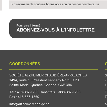
Nos événements sont une bonne occasion où donner pour la cause
Pour être informé
ABONNEZ-VOUS À L'INFOLETTRE
COORDONNÉES
SOCIÉTÉ ALZHEIMER CHAUDIÈRE-APPALACHES
S
1494, route du Président Kennedy Nord, C.P.1
7
Sainte-Marie, Québec, Canada, G6E 3B4
L
Tél : 418-387-1230, sans frais 1-888-387-1230
T
Fax : 418 387-1360
F
info@alzheimerchap.qc.ca
a