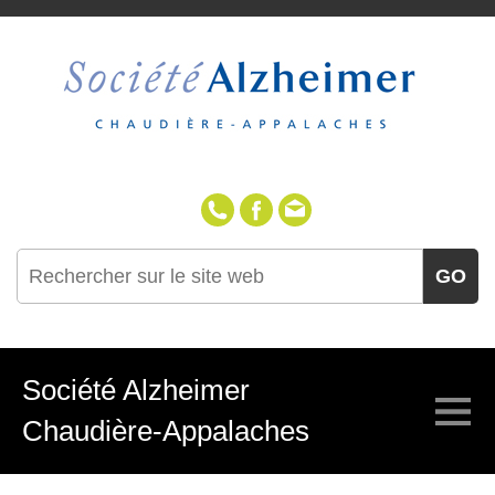
418-387-1230
(sans frais 1-888-38
GO
Société Alzheimer
Chaudière-Appalaches