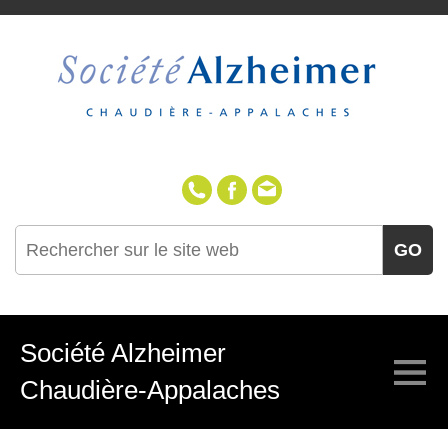
418-387-1230
(sans frais 1-888-38
GO
Société Alzheimer
Chaudière-Appalaches