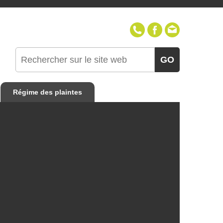
418-387-1230
(sans frai
GO
Régime des plaintes